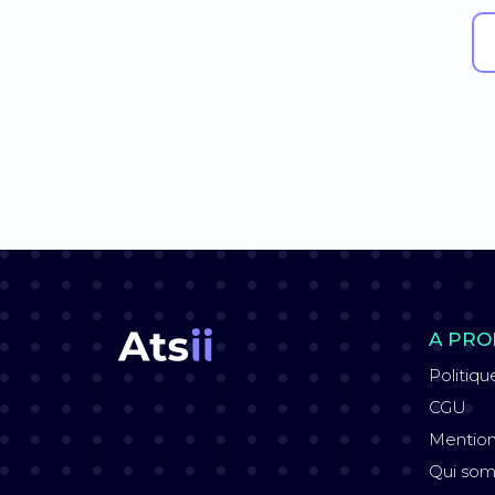
A PRO
Politiqu
CGU
Mention
Qui so