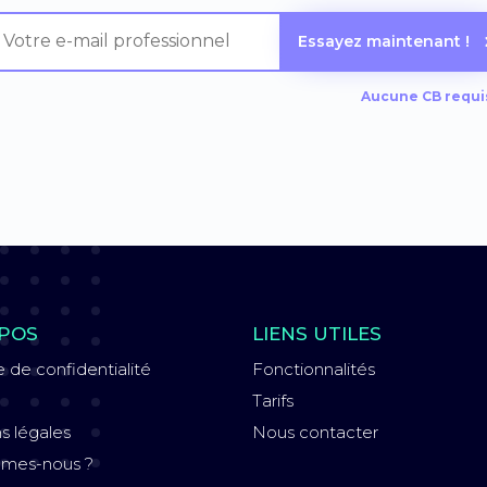
Essayez maintenant !
Aucune CB requis
POS
LIENS UTILES
e de confidentialité
Fonctionnalités
Tarifs
s légales
Nous contacter
mmes-nous ?