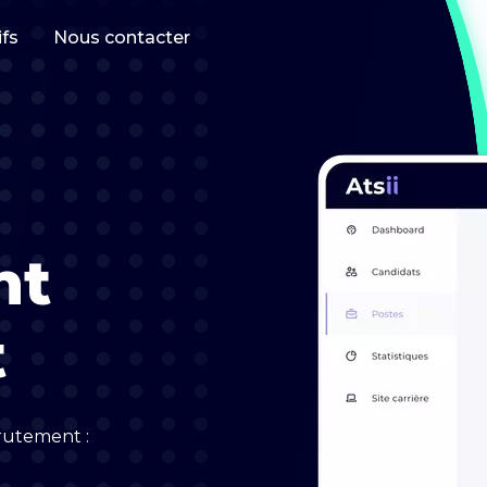
ifs
Nous contacter
nt
t
crutement :